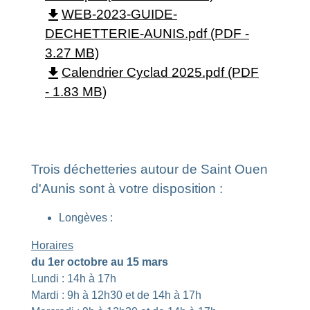
file_download
WEB-2023-GUIDE-
DECHETTERIE-AUNIS.pdf (PDF -
3.27 MB)
file_download
Calendrier Cyclad 2025.pdf (PDF
- 1.83 MB)
Trois déchetteries autour de Saint Ouen
d'Aunis sont à votre disposition :
Longèves :
Horaires
du 1er octobre au 15 mars
Lundi : 14h à 17h
Mardi : 9h à 12h30 et de 14h à 17h